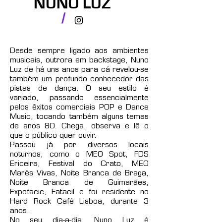
NUNO LUZ
/
Desde sempre ligado aos ambientes
musicais, outrora em backstage, Nuno
Luz de há uns anos para cá revelou-se
também um profundo conhecedor das
pistas de dança. O seu estilo é
variado, passando essencialmente
pelos êxitos comerciais POP e Dance
Music, tocando também alguns temas
de anos 80. Chega, observa e lê o
que o público quer ouvir.
Passou já por diversos locais
noturnos, como o MEO Spot, FDS
Ericeira, Festival do Crato, MEO
Marés Vivas, Noite Branca de Braga,
Noite Branca de Guimarães,
Expofacic, Fatacil e foi residente no
Hard Rock Café Lisboa, durante 3
anos.
No seu dia-a-dia, Nuno Luz é