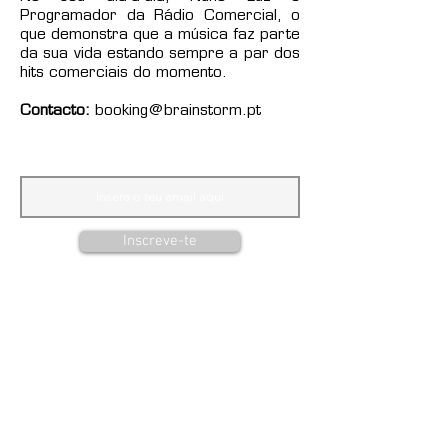
Programador da Rádio Comercial, o
que demonstra que a música faz parte
da sua vida estando sempre a par dos
hits comerciais do momento.
Contacto:
booking@brainstorm.pt
Mantém-te atualizado
Inscreve-te
Vais receber newsletters com todas as novidades
das nossas pessoas, artistas, eventos e marcas.
Cofinanciado por: